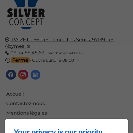
RAIZET – 56 Résidence Les Seuils,
97139
Les
Abymes
09 74 56 45 69
Fermé
⋅ Ouvre Lundi à 08:00
Accueil
Contactez-nous
Mentions légales
Plan du site
Your privacy is our priority