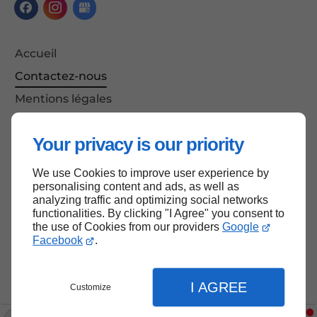
Accueil
Contactez-nous
Mentions légales
Plan du site
Your privacy is our priority
We use Cookies to improve user experience by
Haut de page
personalising content and ads, as well as
analyzing traffic and optimizing social networks
functionalities. By clicking "I Agree" you consent to
the use of Cookies from our providers
Google
Facebook
.
I AGREE
Customize