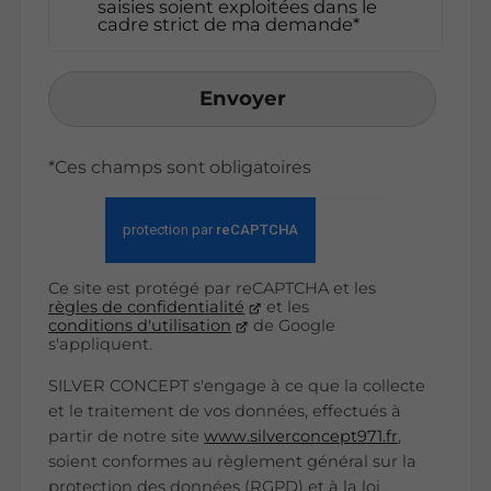
saisies soient exploitées dans le
cadre strict de ma demande*
Envoyer
*Ces champs sont obligatoires
Ce site est protégé par reCAPTCHA et les
règles de confidentialité
et les
conditions d'utilisation
de Google
s'appliquent.
SILVER CONCEPT s'engage à ce que la collecte
et le traitement de vos données, effectués à
partir de notre site
www.silverconcept971.fr
,
soient conformes au règlement général sur la
protection des données (RGPD) et à la loi