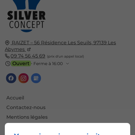
RAIZET – 56 Résidence Les Seuils,
97139
Les
Abymes
09 74 56 45 69
Ouvert
⋅ Ferme à 16:00
Accueil
Contactez-nous
Mentions légales
Plan du site