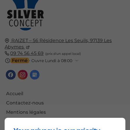
RAIZET – 56 Résidence Les Seuils,
97139
Les
Abymes
09 74 56 45 69
Fermé
⋅ Ouvre Lundi à 08:00
Accueil
Contactez-nous
Mentions légales
Plan du site