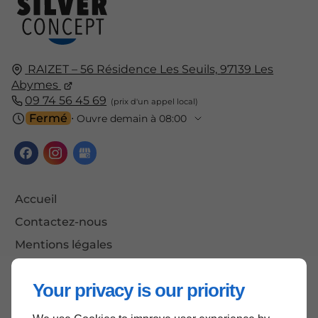
RAIZET – 56 Résidence Les Seuils,
97139
Les
Abymes
09 74 56 45 69
Fermé
⋅ Ouvre demain à 08:00
Accueil
Contactez-nous
Mentions légales
Plan du site
Your privacy is our priority