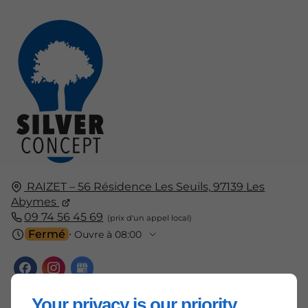
RAIZET – 56 Résidence Les Seuils,
97139
Les
Abymes
09 74 56 45 69
Fermé
⋅ Ouvre à 08:00
Your privacy is our priority