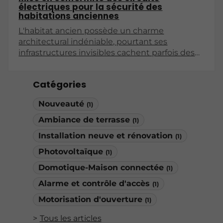
électriques pour la sécurité des
habitations anciennes
L'habitat ancien possède un charme
architectural indéniable, pourtant ses
infrastructures invisibles cachent parfois des
risques sérieux. Les installations électriques
conçues il y a plusieurs décennies ne
Catégories
répondent plus aux exigences de
consommation actuelles. Entre
Nouveauté
(1)
l'multiplication des appareils électroménagers
et le besoin de connectivité permanente, le
Ambiance de terrasse
(1)
réseau subit une pression constante. Une
Installation neuve et rénovation
(1)
mise en conformité devient alors une étape
incontournable pour garantir l'intégrité du
Photovoltaïque
(1)
bâtiment. Cette démarche technique vise à
Domotique-Maison connectée
(1)
aligner le système existant sur les normes de
Alarme et contrôle d'accès
sécurité rigoureuses pour protéger les biens
(1)
et les personnes.
Motorisation d'ouverture
(1)
Tous les articles