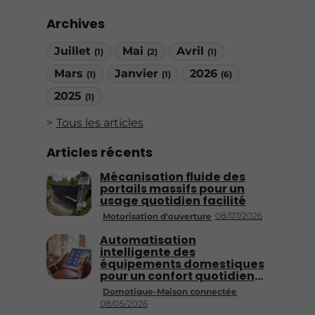
Archives
Juillet
Mai
Avril
(1)
(2)
(1)
Mars
Janvier
2026
(1)
(1)
(6)
2025
(1)
Tous les articles
Articles récents
Mécanisation fluide des
portails massifs pour un
usage quotidien facilité
08/07/2026
Motorisation d'ouverture
Automatisation
intelligente des
équipements domestiques
pour un confort quotidien
accru
Domotique-Maison connectée
08/05/2026